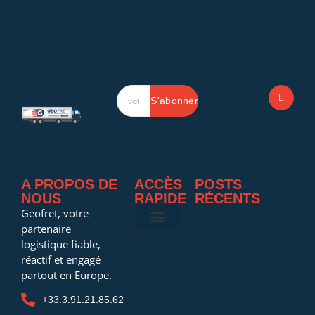
S'abonner
A PROPOS DE
ACCÈS
POSTS
NOUS
RAPIDE
RÉCENTS
Geofret, votre
partenaire
NOS SERVICES
A PROPOS
GEOFRET DIGITAL LINK
logistique fiable,
réactif et engagé
partout en Europe.
+33.3.91.21.85.62